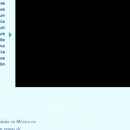
 se
ue
 un
ta
 un
ue
de
na
ia
ue
ón
QUIENES
SOMOS
ndada en México en
un grupo de