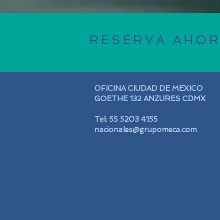
RESERVA AHO
OFICINA CIUDAD DE MEXICO
GOETHE 132 ANZURES CDMX
Tel: 55 5203 4155
nacionales@grupomeca.com