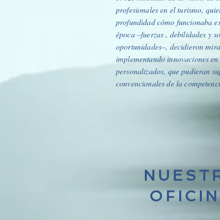
profesionales en el turismo, qui
profundidad cómo funcionaba est
época –fuerzas , debilidades y s
oportunidades–, decidieron mirar
implementando innovaciones en s
personalizados, que pudieran su
convencionales de la competenc
NUEST
OFICI