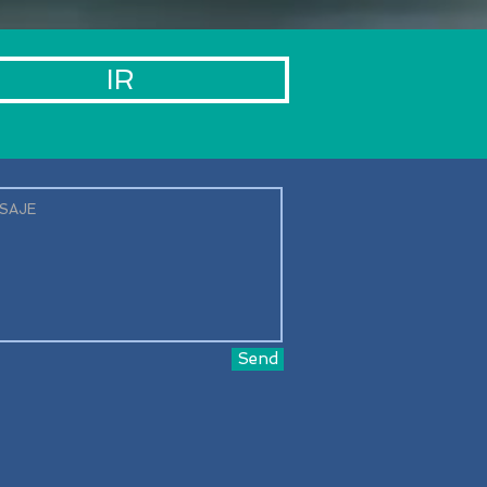
IR
Send