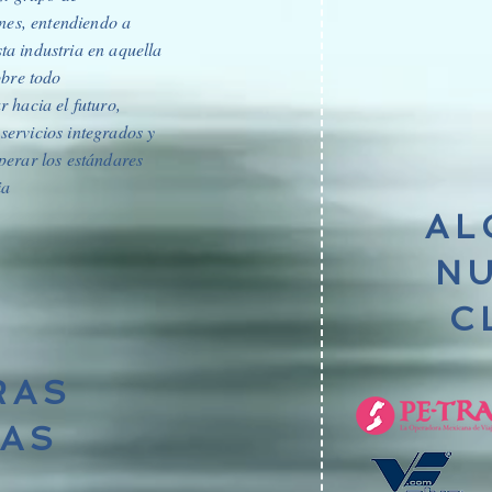
enes, entendiendo a
a industria en aquella
obre todo
 hacia el futuro,
ervicios integrados y
perar los estándares
ia
AL
N
C
RAS
NAS