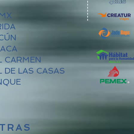
MX
IDA
CÚN
ACA
L CARMEN
 DE LAS CASAS
NQUE
TRAS